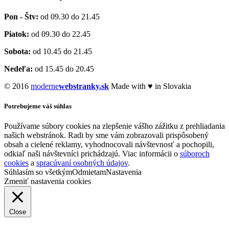
Pon - Štv:
od 09.30 do 21.45
Piatok:
od 09.30 do 22.45
Sobota:
od 10.45 do 21.45
Nedeľa:
od 15.45 do 20.45
© 2016
moderne
webstranky.sk
Made with ♥ in Slovakia
Potrebujeme váš súhlas
Používame súbory cookies na zlepšenie vášho zážitku z prehliadania
našich webstránok. Radi by sme vám zobrazovali prispôsobený
obsah a cielené reklamy, vyhodnocovali návštevnosť a pochopili,
odkiaľ naši návštevníci prichádzajú. Viac informácii o
súboroch
cookies
a
spracúvaní osobných údajov
.
Súhlasím so všetkým
Odmietam
Nastavenia
Zmeniť nastavenia cookies
Close